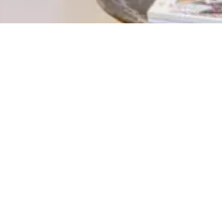
Prix
NCE LYON 6
vos biens d'exception.
ndépendante peut offrir bien davantage qu'une grande