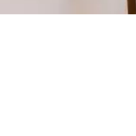
Vente
Types
MAJOUX-VI