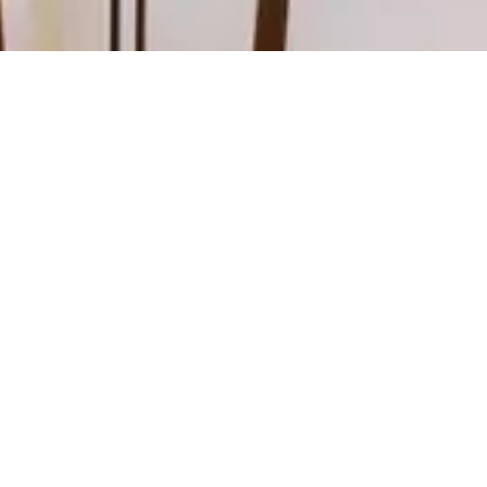
Ville
RIEUX IMMOBILIER DE LUXE AGE
Une agence de prestige pour sublimer 
MAJOUX-VIRIEUX Immobilier
Depuis 35 ans, Majoux-Virieux démontre qu'une agence i