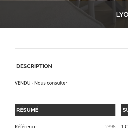
LYO
DESCRIPTION
VENDU - Nous consulter
RÉSUMÉ
S
Référence
2396
1 C