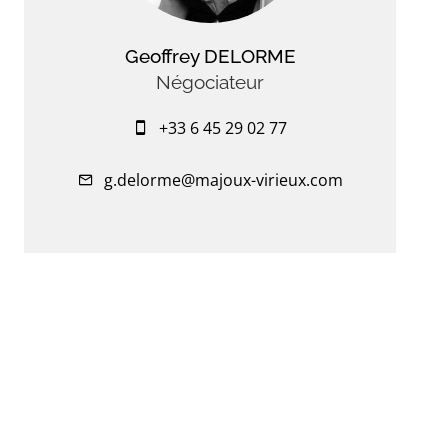
Geoffrey DELORME
Négociateur
+33 6 45 29 02 77
g.delorme@majoux-virieux.com