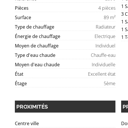
1 S
Pièces
4 pièces
3 
Surface
89 m²
1 S
Type de chauffage
Radiateur
1 S
Énergie de chauffage
Electrique
1 T
Moyen de chauffage
Individuel
Type d'eau chaude
Chauffe-eau
Moyen d'eau chaude
Individuelle
État
Excellent état
Étage
5ème
PROXIMITÉS
P
Centre ville
Dou