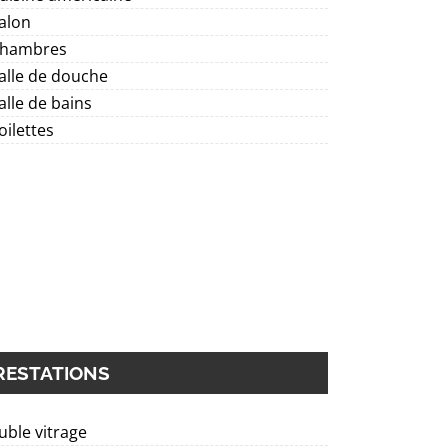
alon
Chambres
alle de douche
alle de bains
oilettes
RESTATIONS
ble vitrage