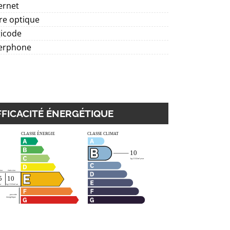
ernet
re optique
gicode
terphone
FFICACITÉ ÉNERGÉTIQUE