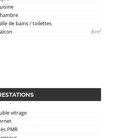
uisine
Chambre
alle de bains / toilettes
alcon
8 m²
RESTATIONS
ble vitrage
ernet
cès PMR
censeur