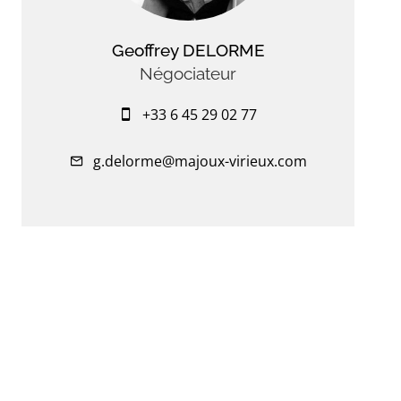
Geoffrey DELORME
Négociateur
+33 6 45 29 02 77
g.delorme@majoux-virieux.com