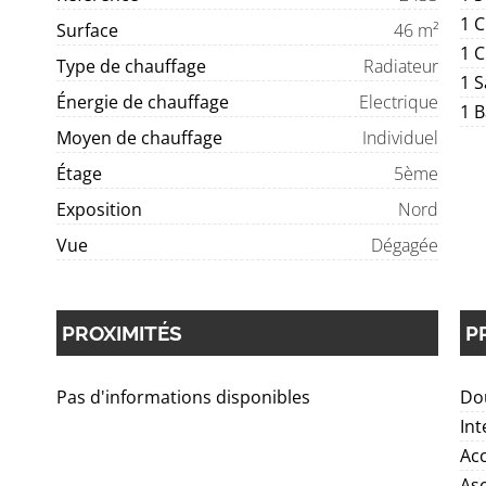
1 C
Surface
46 m²
1 
Type de chauffage
Radiateur
1 S
Énergie de chauffage
Electrique
1 B
Moyen de chauffage
Individuel
Étage
5ème
Exposition
Nord
Vue
Dégagée
PROXIMITÉS
P
Pas d'informations disponibles
Dou
Int
Ac
As